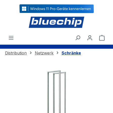
alt springen
Ware
Distribution
Netzwerk
Schränke
Bildergalerie überspringen