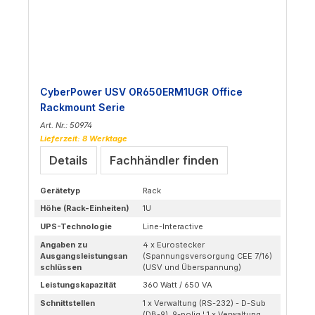
CyberPower USV OR650ERM1UGR Office
Rackmount Serie
Art. Nr.: 50974
Lieferzeit: 8 Werktage
Details
Fachhändler finden
Gerätetyp
Rack
Höhe (Rack-Einheiten)
1U
UPS-Technologie
Line-Interactive
Angaben zu
4 x Eurostecker
Ausgangsleistungsan
(Spannungsversorgung CEE 7/16)
schlüssen
(USV und Überspannung)
Leistungskapazität
360 Watt / 650 VA
Schnittstellen
1 x Verwaltung (RS-232) - D-Sub
(DB-9), 9-polig ¦ 1 x Verwaltung