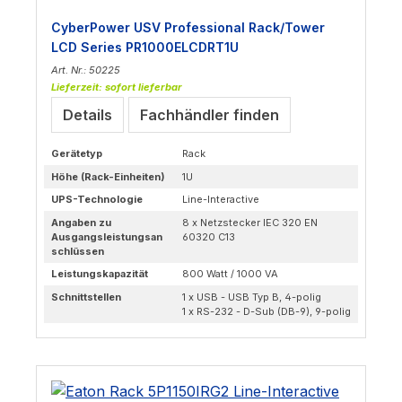
CyberPower USV Professional Rack/Tower
LCD Series PR1000ELCDRT1U
Art. Nr.: 50225
Lieferzeit: sofort lieferbar
Details
Fachhändler finden
Gerätetyp
Rack
Höhe (Rack-Einheiten)
1U
UPS-Technologie
Line-Interactive
Angaben zu
8 x Netzstecker IEC 320 EN
Ausgangsleistungsan
60320 C13
schlüssen
Leistungskapazität
800 Watt / 1000 VA
Schnittstellen
1 x USB - USB Typ B, 4-polig
1 x RS-232 - D-Sub (DB-9), 9-polig