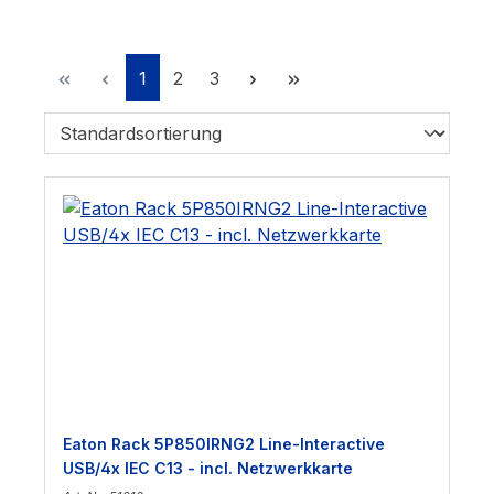
Seite
Seite
Seite
1
2
3
Eaton Rack 5P850IRNG2 Line-Interactive
USB/4x IEC C13 - incl. Netzwerkkarte