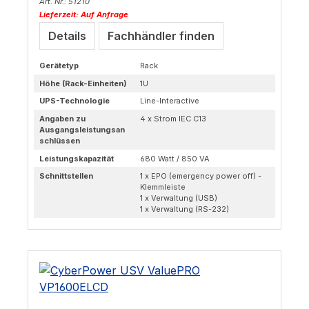
Art. Nr.: 51210
Lieferzeit: Auf Anfrage
Details
Fachhändler finden
Gerätetyp
Rack
Höhe (Rack-Einheiten)
1U
UPS-Technologie
Line-Interactive
Angaben zu
4 x Strom IEC C13
Ausgangsleistungsan
schlüssen
Leistungskapazität
680 Watt / 850 VA
Schnittstellen
1 x EPO (emergency power off) -
Klemmleiste
1 x Verwaltung (USB)
1 x Verwaltung (RS-232)