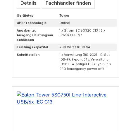
Details
Fachhändler finden
Gerätetyp
Tower
UPS-Technologie
Online
Angaben zu
1 x Strom IEC 60320 C13 ¦ 2 x
Ausgangsleistungsan
Strom CEE 7/7
schlüssen
Leistungskapazität
900 Watt / 1000 VA
Schnittstellen
1 x Verwaltung (RS-232) - D-Sub
(DB-9), 9-polig ¦ 1 x Verwaltung
(USB) - 4-poliger USB Typ B ¦ 1 x
EPO (emergency power off)