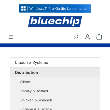
alt springen
Ware
bluechip Systeme
Distribution
Clients
Display & Beamer
Drucken & Scannen
Eingabe & Ausgabe