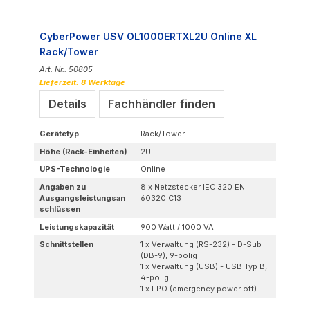
CyberPower USV OL1000ERTXL2U Online XL
Rack/Tower
Art. Nr.: 50805
Lieferzeit: 8 Werktage
Details
Fachhändler finden
Gerätetyp
Rack/Tower
Höhe (Rack-Einheiten)
2U
UPS-Technologie
Online
Angaben zu
8 x Netzstecker IEC 320 EN
Ausgangsleistungsan
60320 C13
schlüssen
Leistungskapazität
900 Watt / 1000 VA
Schnittstellen
1 x Verwaltung (RS-232) - D-Sub
(DB-9), 9-polig
1 x Verwaltung (USB) - USB Typ B,
4-polig
1 x EPO (emergency power off)