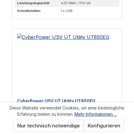
Leistungskapazität
420 Watt / 700 VA
Schnittstellen
1 x USB
CyberPower USV UT Utility UT850EG
Diese Website verwendet Cookies, um eine bestmögliche
Erfahrung bieten zu können.
Mehr Informationen ...
Art. Nr.: 51038
Lieferzeit: 5 Werktage
Nur technisch notwendige
Konfigurieren
Details
Fachhändler finden