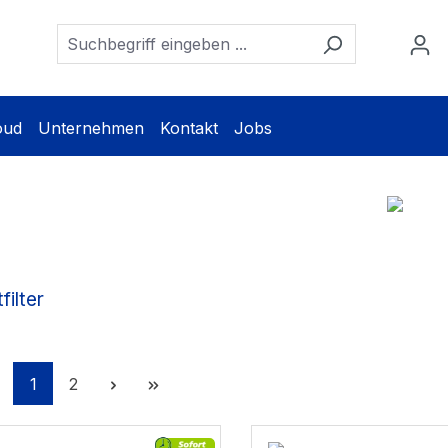
oud
Unternehmen
Kontakt
Jobs
filter
Seite
Seite
1
2