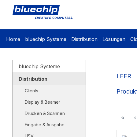
springen
Zur Hauptnavigation springen
Home
bluechip Systeme
Distribution
Lösungen
Cl
bluechip Systeme
LEER
Distribution
Produkt
Clients
Display & Beamer
Drucken & Scannen
Eingabe & Ausgabe
USV