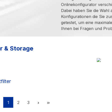
Onlinekonfigurator versch
Dabei haben Sie die Wahl
Konfigurationen die Sie z
getestet, um eine maximale 
Ihnen bei Fragen und Prob
r & Storage
filter
Seite
Seite
Seite
1
2
3