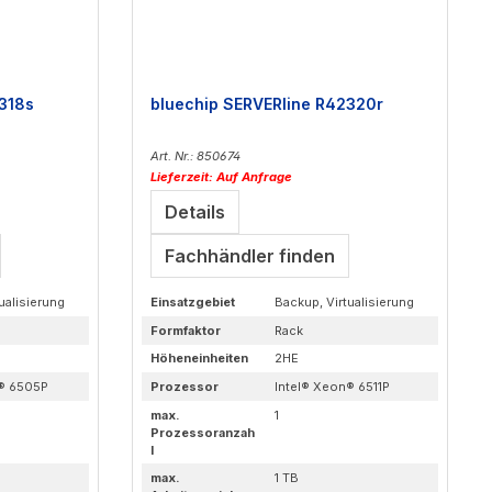
318s
bluechip SERVERline R42320r
Art. Nr.: 850674
Lieferzeit: Auf Anfrage
Details
Fachhändler finden
ualisierung
Einsatzgebiet
Backup, Virtualisierung
Formfaktor
Rack
Höheneinheiten
2HE
n® 6505P
Prozessor
Intel® Xeon® 6511P
max.
1
Prozessoranzah
l
max.
1 TB