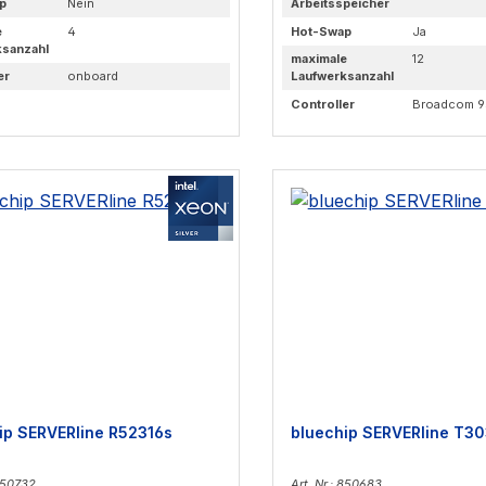
p
Nein
Arbeitsspeicher
e
4
Hot-Swap
Ja
ksanzahl
maximale
12
er
onboard
Laufwerksanzahl
Controller
Broadcom 9
ip SERVERline R52316s
bluechip SERVERline T3
 850732
Art. Nr.: 850683