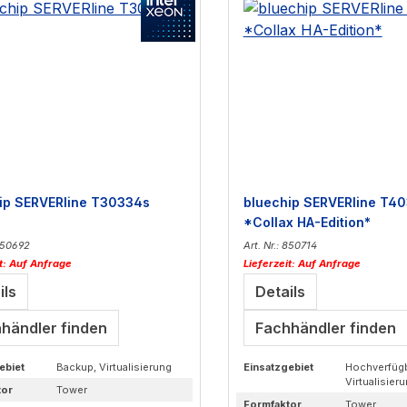
ip SERVERline T30334s
bluechip SERVERline T40
*Collax HA-Edition*
 850692
Art. Nr.: 850714
it: Auf Anfrage
Lieferzeit: Auf Anfrage
ils
Details
händler finden
Fachhändler finden
ebiet
Backup, Virtualisierung
Einsatzgebiet
Hochverfügb
Virtualisier
tor
Tower
Formfaktor
Tower