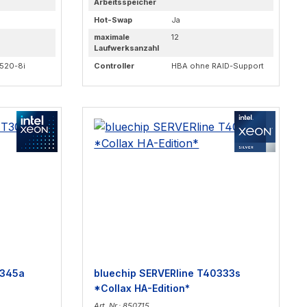
Arbeitsspeicher
Hot-Swap
Ja
maximale
12
Laufwerksanzahl
520-8i
Controller
HBA ohne RAID-Support
0345a
bluechip SERVERline T40333s
*Collax HA-Edition*
Art. Nr.: 850715