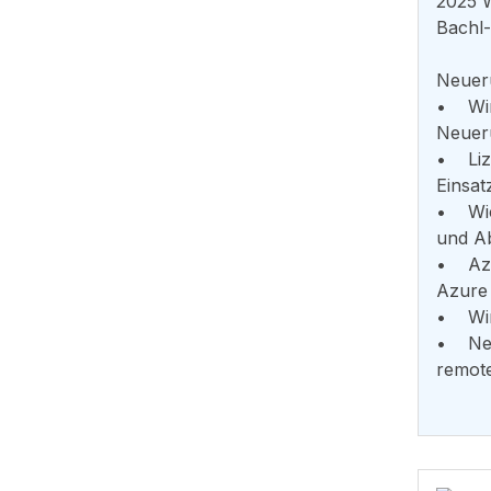
2025 
Bachl
Neuer
• Win
Neuer
• Liz
Einsat
• Wich
und A
• Azu
Azure
• Win
• Neu
remot