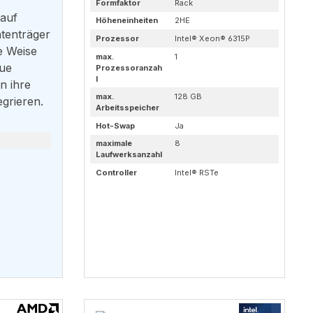
Formfaktor
Rack
 auf
Höheneinheiten
2HE
tenträger
Prozessor
Intel® Xeon® 6315P
se Weise
max.
1
eue
Prozessoranzah
l
n ihre
max.
128 GB
grieren.​
Arbeitsspeicher
Hot-Swap
Ja
maximale
8
Laufwerksanzahl
Controller
Intel® RSTe