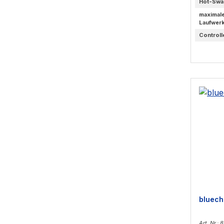
Hot-Swa
maximal
Laufwer
Controll
bluech
Art. Nr.: