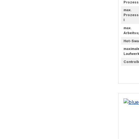
Prozess
max.
Prozess
l
max.
Arbeitss
Hot-Swa
maximal
Laufwer
Controll