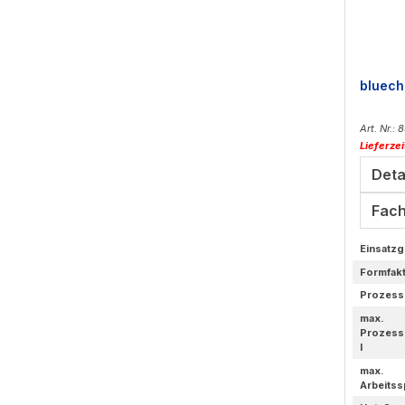
bluech
Art. Nr.:
Lieferze
Deta
Fach
Einsatzg
Formfak
Prozess
max.
Prozess
l
max.
Arbeitss