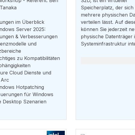
Workshop - Referent: Ben
S2D, ist ein virtueller
-Tanaka
Speicherplatz, der sich
mehrere physischen Da
ungen im Überblick
verteilen lässt. Auf die
dows Server 2025:
können Sie jederzeit n
ungen & Verbesserungen
physische Datenträger i
enzmodelle und
Systeminfrastruktur inte
zbereiche
tiges zu Kompatibilitäten
bhängigkeiten
re Cloud Dienste und
 Arc
dows Hotpatching
erungen für Windows
e Desktop Szenarien