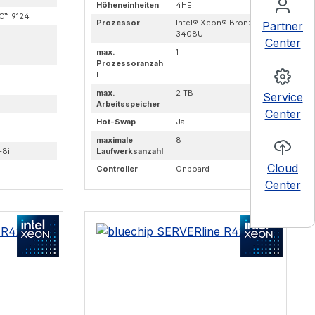
Höheneinheiten
4HE
C™ 9124
Prozessor
Intel® Xeon® Bronze
Partner
3408U
Center
max.
1
Prozessoranzah
l
max.
2 TB
Service
Arbeitsspeicher
Center
Hot-Swap
Ja
maximale
8
-8i
Laufwerksanzahl
Cloud
Controller
Onboard
Center