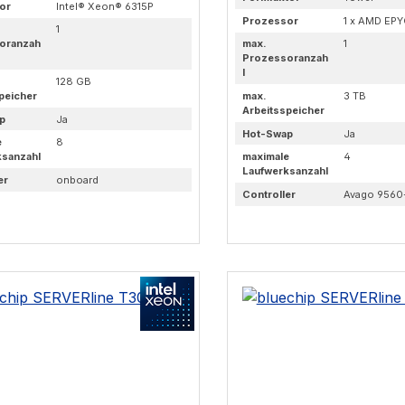
or
Intel® Xeon® 6315P
Prozessor
1 x AMD EPY
1
oranzah
max.
1
Prozessoranzah
l
128 GB
peicher
max.
3 TB
Arbeitsspeicher
p
Ja
Hot-Swap
Ja
e
8
ksanzahl
maximale
4
Laufwerksanzahl
er
onboard
Controller
Avago 9560