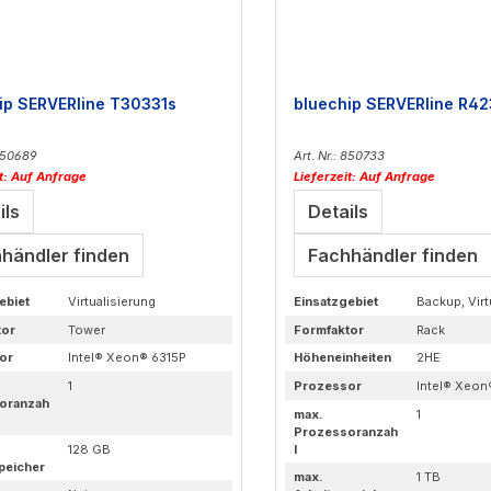
ip SERVERline T30331s
bluechip SERVERline R42
 850689
Art. Nr.: 850733
it: Auf Anfrage
Lieferzeit: Auf Anfrage
ils
Details
händler finden
Fachhändler finden
ebiet
Virtualisierung
Einsatzgebiet
Backup, Virt
tor
Tower
Formfaktor
Rack
or
Intel® Xeon® 6315P
Höheneinheiten
2HE
1
Prozessor
Intel® Xeo
oranzah
max.
1
Prozessoranzah
128 GB
l
peicher
max.
1 TB