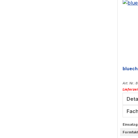
bluech
Art. Nr.:
Lieferze
Deta
Fach
Einsatzg
Formfak