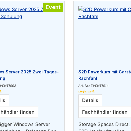
Event
s Server 2025 Zwei Tages-
S2D Powerkurs mit Carst
ung
Rachfahl
 EVENT1002
Art. Nr.: EVENT1014
t:
Lieferzeit:
ils
Details
händler finden
Fachhändler finden
ägiger Windows Server
Storage Spaces Direct,