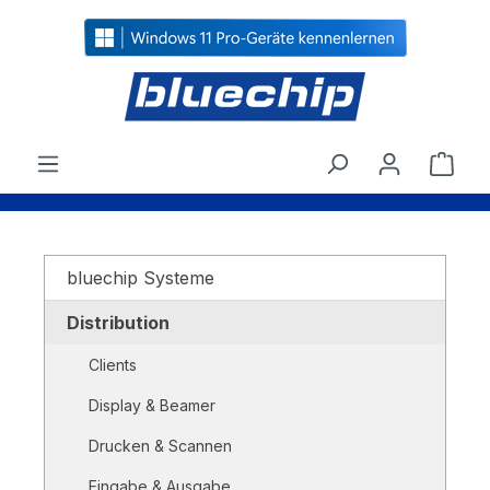
alt springen
Ware
bluechip Systeme
Distribution
Clients
Display & Beamer
Drucken & Scannen
Eingabe & Ausgabe