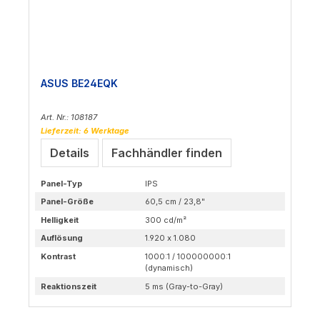
ASUS BE24EQK
Art. Nr.: 108187
Lieferzeit: 6 Werktage
Details
Fachhändler finden
Panel-Typ
IPS
Panel-Größe
60,5 cm / 23,8"
Helligkeit
300 cd/m²
Auflösung
1.920 x 1.080
Kontrast
1000:1 / 100000000:1
(dynamisch)
Reaktionszeit
5 ms (Gray-to-Gray)