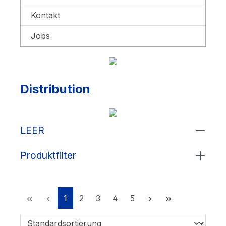
Kontakt
Jobs
Distribution
LEER
Produktfilter
Seite
Seite
Seite
Seite
Seite
1
2
3
4
5