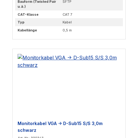
Bauform (Twisted Pair
SFTP
u.ä.)
CAT-Klasse
CAT 7
Typ
Kabel
Kabellänge
0,5 m
Monitorkabel VGA -> D-Sub15 S/S 3,0m
schwarz
Art. Nr.: 300343