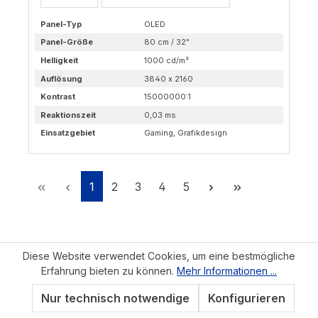
Panel-Typ
OLED
Panel-Größe
80 cm / 32"
Helligkeit
1000 cd/m²
Auflösung
3840 x 2160
Kontrast
15000000:1
Reaktionszeit
0,03 ms
Einsatzgebiet
Gaming, Grafikdesign
Seite
Seite
Seite
Seite
Seite
1
2
3
4
5
Diese Website verwendet Cookies, um eine bestmögliche
Erfahrung bieten zu können.
Mehr Informationen ...
Kontakt
Nur technisch notwendige
Konfigurieren