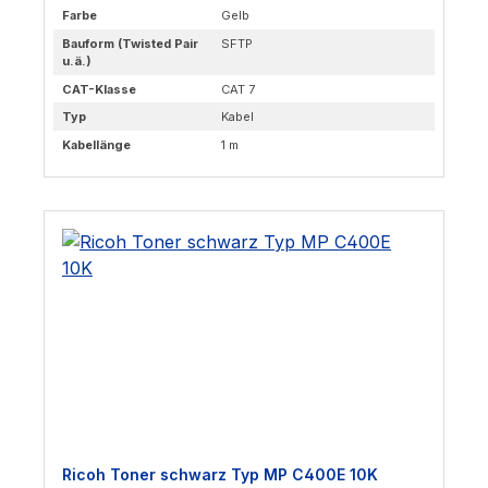
Farbe
Gelb
Bauform (Twisted Pair
SFTP
u.ä.)
CAT-Klasse
CAT 7
Typ
Kabel
Kabellänge
1 m
Ricoh Toner schwarz Typ MP C400E 10K