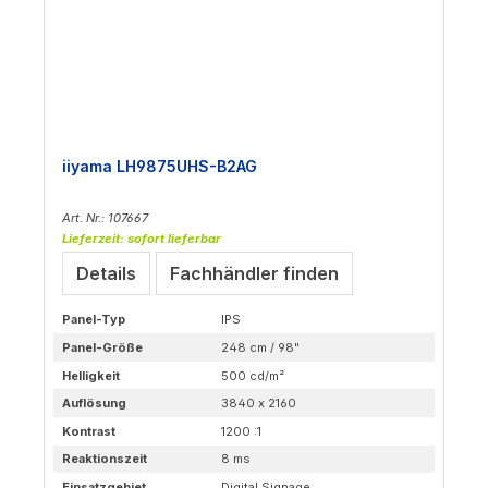
iiyama LH9875UHS-B2AG
Art. Nr.: 107667
Lieferzeit: sofort lieferbar
Details
Fachhändler finden
Panel-Typ
IPS
Panel-Größe
248 cm / 98"
Helligkeit
500 cd/m²
Auflösung
3840 x 2160
Kontrast
1200 :1
Reaktionszeit
8 ms
Einsatzgebiet
Digital Signage