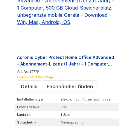
Acronis Cyber Protect Home Office Advanced
- Abonnement-Lizenz (1 Jahr) - 1 Computer,
500 GB Cloud-Speicherplatz, unbegrenzte
Art. Nr.: 87719
mobile Geräte - Download - Win, Mac, Android,
Lieferzeit: 3 Werktage
iOS
Details
Fachhändler finden
Installationstyp
Elektronisch / Lizenzschlüssel
Lizenzdetails
ESD
Laufzeit
1 Jahr
Sprache(n)
Mehrsprachig