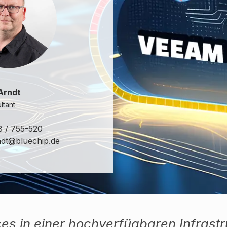
Arndt
ltant
8 / 755-520
ndt@bluechip.de
ices in einer hochverfügbaren Infrast