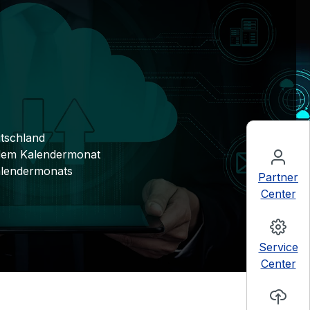
utschland
dem Kalendermonat
Kalendermonats
Partner
Center
Service
Center