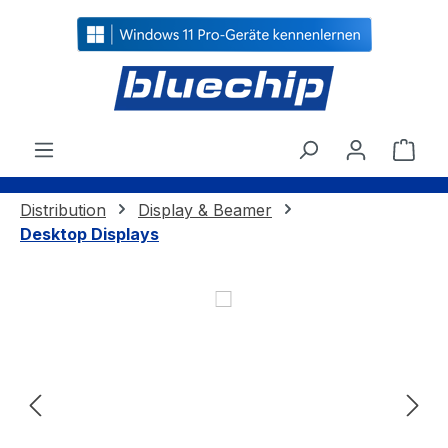
alt springen
Ware
Distribution
Display & Beamer
Desktop Displays
Bildergalerie überspringen