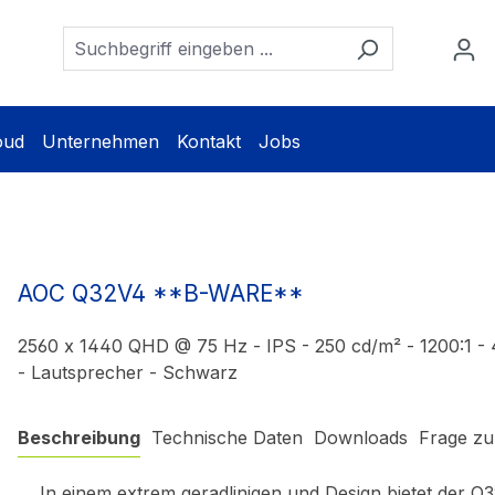
oud
Unternehmen
Kontakt
Jobs
AOC Q32V4 **B-WARE**
2560 x 1440 QHD @ 75 Hz - IPS - 250 cd/m² - 1200:1 - 
- Lautsprecher - Schwarz
Beschreibung
Technische Daten
Downloads
Frage zu
In einem extrem geradlinigen und Design bietet der Q