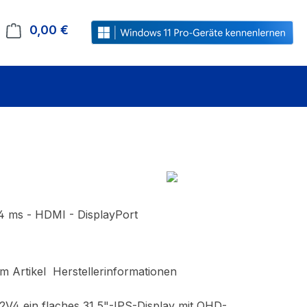
0,00 €
Warenkorb enthält 0 Positionen. Der Gesamt
4 ms - HDMI - DisplayPort
m Artikel
Herstellerinformationen
32V4 ein flaches 31,5"-IPS-Display mit QHD-