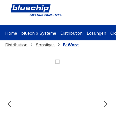
springen
Zur Hauptnavigation springen
Home
bluechip Systeme
Distribution
Lösungen
Cl
Distribution
Sonstiges
B-Ware
Bildergalerie überspringen