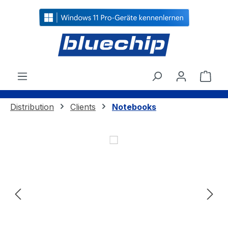
alt springen
Ware
Distribution
Clients
Notebooks
Bildergalerie überspringen