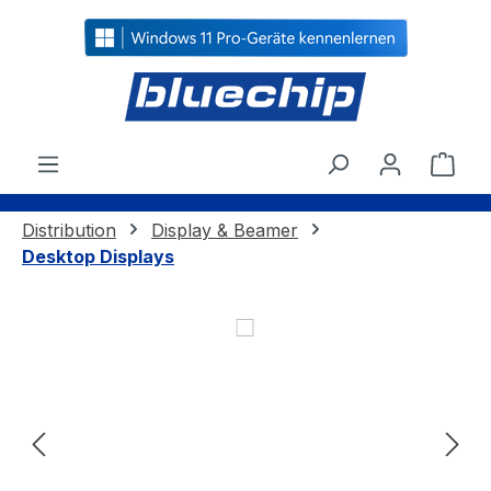
alt springen
Ware
Distribution
Display & Beamer
Desktop Displays
Bildergalerie überspringen