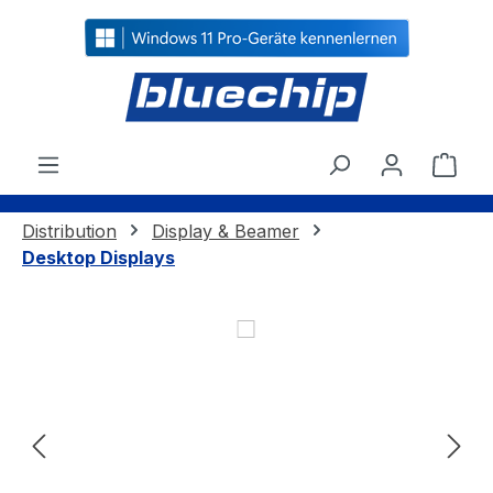
alt springen
Ware
Distribution
Display & Beamer
Desktop Displays
Bildergalerie überspringen