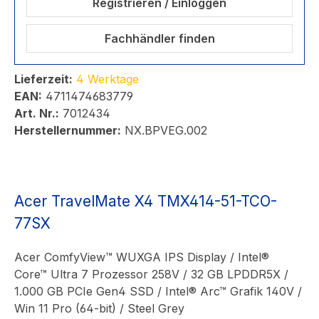
Registrieren / Einloggen
Fachhändler finden
Lieferzeit:
4 Werktage
EAN:
4711474683779
Art. Nr.:
7012434
Herstellernummer:
NX.BPVEG.002
Acer TravelMate X4 TMX414-51-TCO-
77SX
Acer ComfyView™ WUXGA IPS Display / Intel®
Core™ Ultra 7 Prozessor 258V / 32 GB LPDDR5X /
1.000 GB PCIe Gen4 SSD / Intel® Arc™ Grafik 140V /
Win 11 Pro (64-bit) / Steel Grey