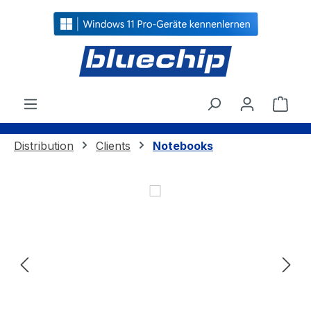
alt springen
Ware
Distribution
Clients
Notebooks
Bildergalerie überspringen