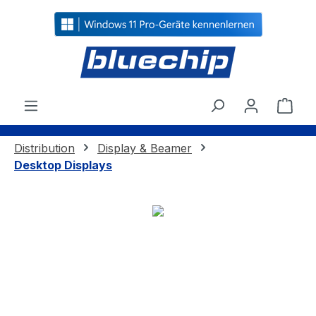
alt springen
Ware
Distribution
Display & Beamer
Desktop Displays
Bildergalerie überspringen