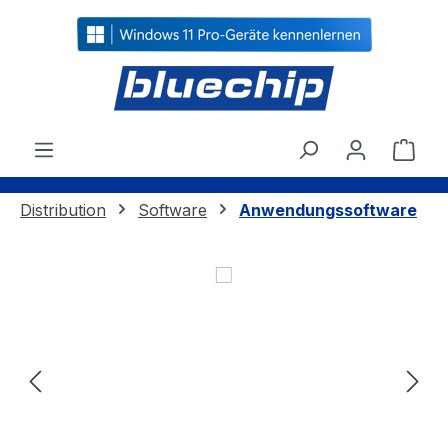
alt springen
Ware
Distribution
Software
Anwendungssoftware
Bildergalerie überspringen