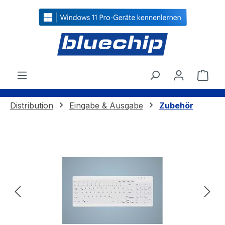
alt springen
Ware
Distribution
Eingabe & Ausgabe
Zubehör
Bildergalerie überspringen