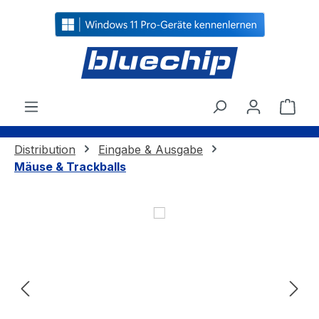
alt springen
Ware
Distribution
Eingabe & Ausgabe
Mäuse & Trackballs
Bildergalerie überspringen