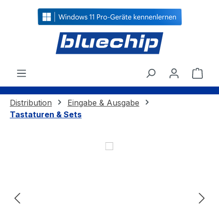
alt springen
Ware
Distribution
Eingabe & Ausgabe
Tastaturen & Sets
Bildergalerie überspringen