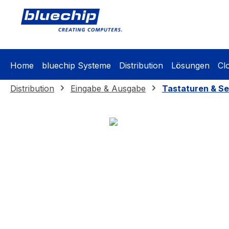
springen
Zur Hauptnavigation springen
Home
bluechip Systeme
Distribution
Lösungen
Cl
Distribution
Eingabe & Ausgabe
Tastaturen & Se
Bildergalerie überspringen