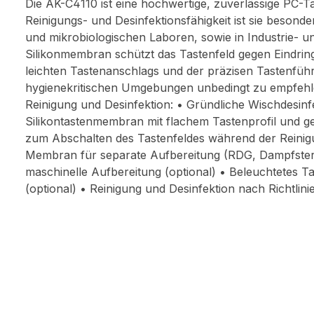
Die AK-C4110 ist eine hochwertige, zuverlässige PC-T
Reinigungs- und Desinfektionsfähigkeit ist sie besond
und mikrobiologischen Laboren, sowie in Industrie- 
Silikonmembran schützt das Tastenfeld gegen Eindrin
leichten Tastenanschlags und der präzisen Tastenführu
hygienekritischen Umgebungen unbedingt zu empfehlen
Reinigung und Desinfektion: • Gründliche Wischdesinf
Silikontastenmembran mit flachem Tastenprofil und ge
zum Abschalten des Tastenfeldes während der Reini
Membran für separate Aufbereitung (RDG, Dampfsteril
maschinelle Aufbereitung (optional) • Beleuchtetes T
(optional) • Reinigung und Desinfektion nach Richtl