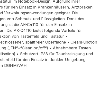
astatur im Notebook-Design. Aufgrund ihrer
ers für den Einsatz in Krankenhäusern, Arztpraxen
und Verwaltungsanwendungen geeignet. Die
gen von Schmutz und Flüssigkeiten. Dank des
ng ist die AK-C4110 für den Einsatz in
. Die AK-C4110 bietet folgende Vorteile für
ektion von Tastenfeld und Tastatur •
schlossener, spaltfreier Oberfläche • CleanFunction
gung („FN“+“Clean on/off“) • Abnehmbare Tasten-
isation) • Schutzart IP68 für Tauchreinigung und
astenfeld für den Einsatz in dunkler Umgebung
inien DGHM/VAH