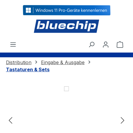
alt springen
Ware
Distribution
Eingabe & Ausgabe
Tastaturen & Sets
Bildergalerie überspringen