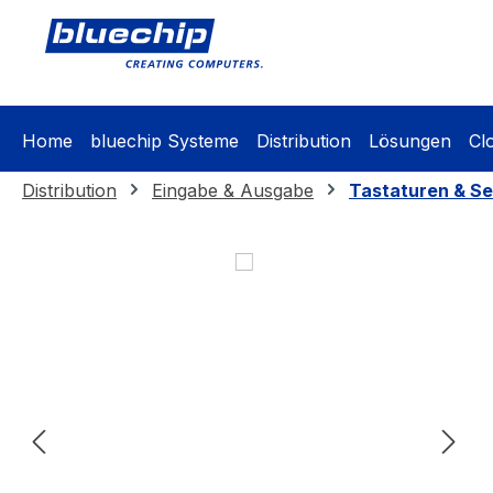
springen
Zur Hauptnavigation springen
Home
bluechip Systeme
Distribution
Lösungen
Cl
Distribution
Eingabe & Ausgabe
Tastaturen & Se
Bildergalerie überspringen