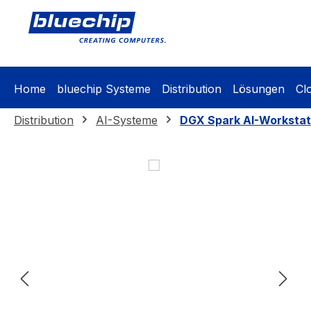
springen
Zur Hauptnavigation springen
Home
bluechip Systeme
Distribution
Lösungen
Cl
Distribution
AI-Systeme
DGX Spark AI-Workstat
Bildergalerie überspringen