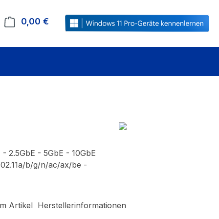
0,00 €
Warenkorb enthält 0 Positionen. Der Gesamt
 - 2.5GbE - 5GbE - 10GbE
802.11a/b/g/n/ac/ax/be -
m Artikel
Herstellerinformationen