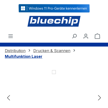
alt springen
Ware
Distribution
Drucken & Scannen
Multifunktion Laser
Bildergalerie überspringen