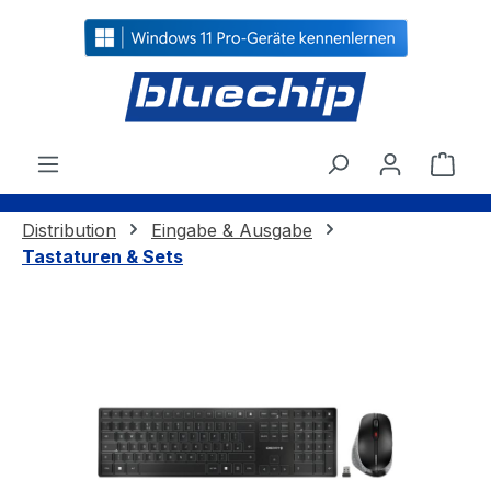
alt springen
Ware
Distribution
Eingabe & Ausgabe
Tastaturen & Sets
Bildergalerie überspringen