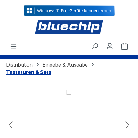
alt springen
Ware
Distribution
Eingabe & Ausgabe
Tastaturen & Sets
Bildergalerie überspringen