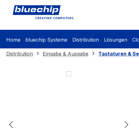
springen
Zur Hauptnavigation springen
Home
bluechip Systeme
Distribution
Lösungen
Cl
Distribution
Eingabe & Ausgabe
Tastaturen & Se
Bildergalerie überspringen