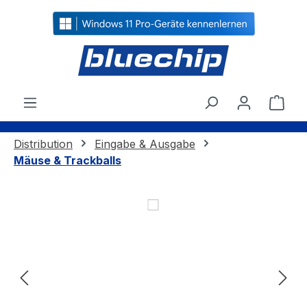
alt springen
Ware
Distribution
Eingabe & Ausgabe
Mäuse & Trackballs
Bildergalerie überspringen