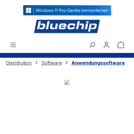
alt springen
Ware
Distribution
Software
Anwendungssoftware
Bildergalerie überspringen