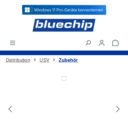
alt springen
Ware
Distribution
USV
Zubehör
Bildergalerie überspringen