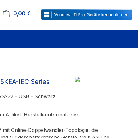
0,00 €
Warenkorb enthält 0 Positionen. Der Gesamt
5KEA-IEC Series
 RS232 - USB - Schwarz
m Artikel
Herstellerinformationen
 mit Online-Doppelwandler-Topologie, die
ng für geschäftskritische Geräte wie NAS und