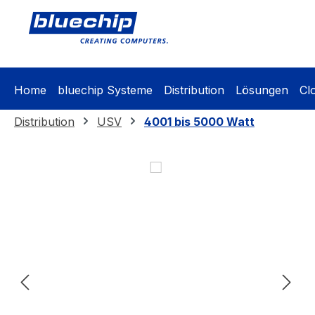
springen
Zur Hauptnavigation springen
Home
bluechip Systeme
Distribution
Lösungen
Cl
Distribution
USV
4001 bis 5000 Watt
Bildergalerie überspringen