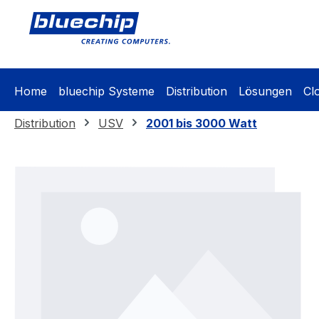
springen
Zur Hauptnavigation springen
Home
bluechip Systeme
Distribution
Lösungen
Cl
Distribution
USV
2001 bis 3000 Watt
Bildergalerie überspringen