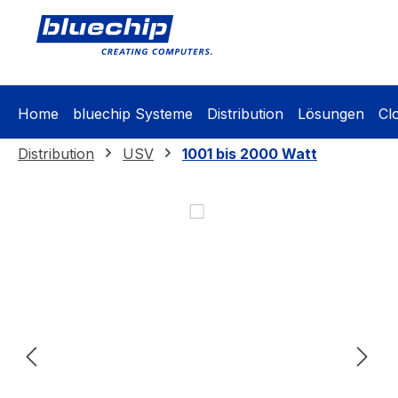
springen
Zur Hauptnavigation springen
Home
bluechip Systeme
Distribution
Lösungen
Cl
Distribution
USV
1001 bis 2000 Watt
Bildergalerie überspringen