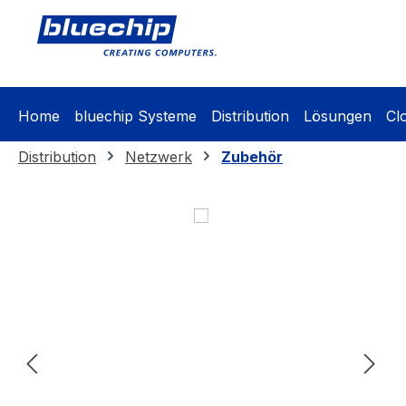
springen
Zur Hauptnavigation springen
Home
bluechip Systeme
Distribution
Lösungen
Cl
Distribution
Netzwerk
Zubehör
Bildergalerie überspringen