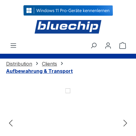
alt springen
Ware
Distribution
Clients
Aufbewahrung & Transport
Bildergalerie überspringen