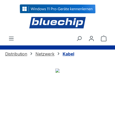
alt springen
Ware
Distribution
Netzwerk
Kabel
Bildergalerie überspringen