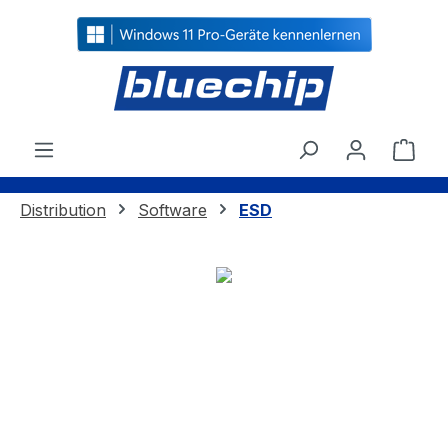
alt springen
Ware
Distribution
Software
ESD
Bildergalerie überspringen