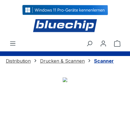
alt springen
Ware
Distribution
Drucken & Scannen
Scanner
Bildergalerie überspringen