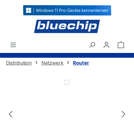
alt springen
Ware
Distribution
Netzwerk
Router
Bildergalerie überspringen