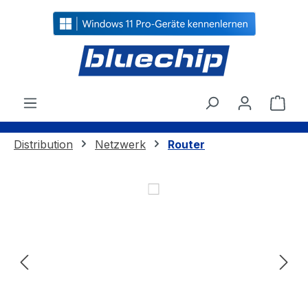
alt springen
Ware
Distribution
Netzwerk
Router
Bildergalerie überspringen