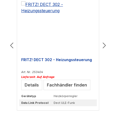
FRITZ! DECT 302 - Heizungssteuerung
FR
Te
Art. Nr.: 253404
Art
Lieferzeit: Auf Anfrage
Lie
Details
Fachhändler finden
Gerätetyp
Heizkörperregler
Her
Data Link Protocol
Dect ULE-Funk
Fu