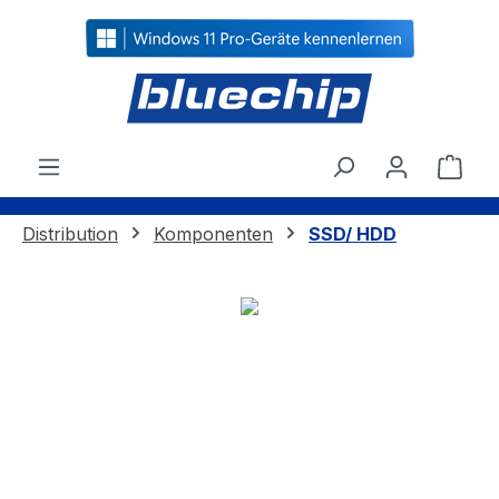
alt springen
Ware
Distribution
Komponenten
SSD/ HDD
Bildergalerie überspringen