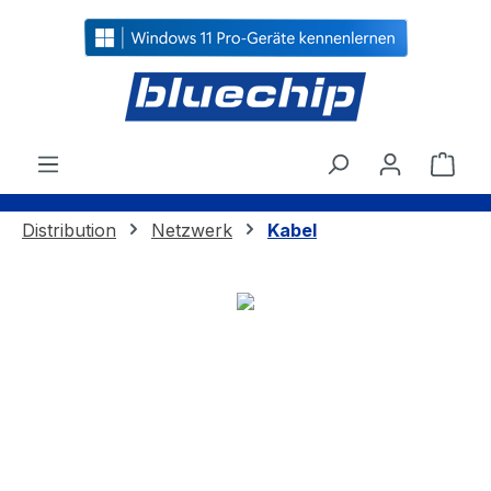
alt springen
Ware
Distribution
Netzwerk
Kabel
Bildergalerie überspringen