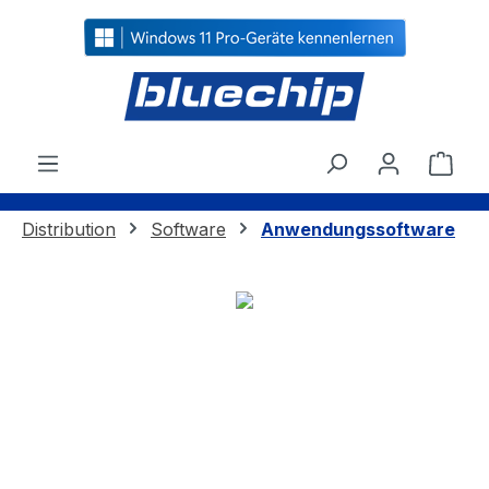
alt springen
Ware
Distribution
Software
Anwendungssoftware
Bildergalerie überspringen