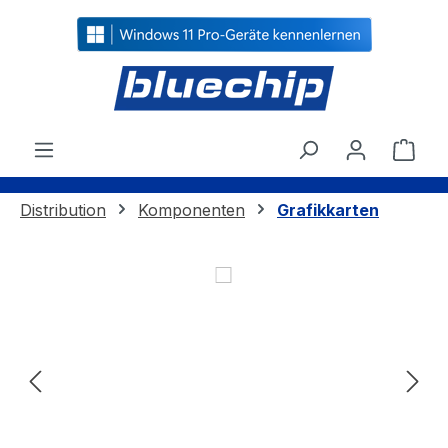
alt springen
Ware
Distribution
Komponenten
Grafikkarten
Bildergalerie überspringen