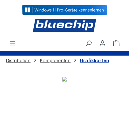
alt springen
Ware
Distribution
Komponenten
Grafikkarten
Bildergalerie überspringen