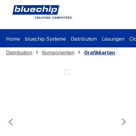
springen
Zur Hauptnavigation springen
Home
bluechip Systeme
Distribution
Lösungen
Cl
Distribution
Komponenten
Grafikkarten
Bildergalerie überspringen