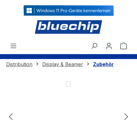
alt springen
Ware
Distribution
Display & Beamer
Zubehör
Bildergalerie überspringen