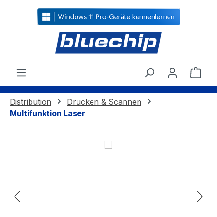
alt springen
Ware
Distribution
Drucken & Scannen
Multifunktion Laser
Bildergalerie überspringen