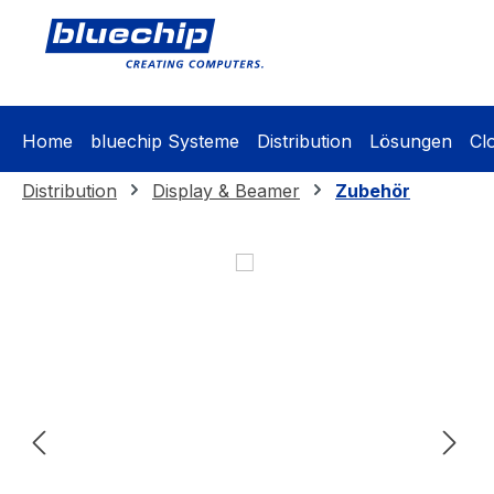
springen
Zur Hauptnavigation springen
Home
bluechip Systeme
Distribution
Lösungen
Cl
Distribution
Display & Beamer
Zubehör
Bildergalerie überspringen