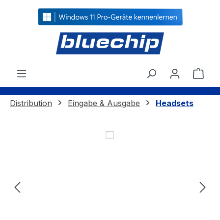
alt springen
Ware
Distribution
Eingabe & Ausgabe
Headsets
Bildergalerie überspringen