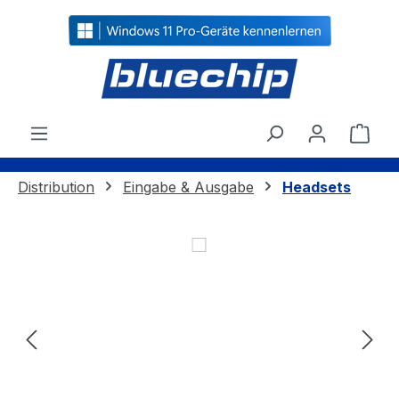
alt springen
Ware
Distribution
Eingabe & Ausgabe
Headsets
Bildergalerie überspringen